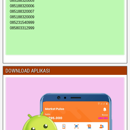
085188320005
085188320006
085188320007
085188320009
085231540999
085803312999
DOWNLOAD APLIKASI