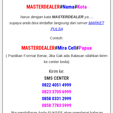
MASTERDEALER
#
Nama
#
Kota
harus dengan kata
MASTERDEALER
ya….
supaya anda bisa terdaftar langsung dari server
MARKET
PULSA
Contoh:
MASTERDEALER
#
Mira Cell
#
Papua
( Pastikan Format Benar, Jika Gak ada Balasan silahkan kirim
ke center beda)
Kirim ke:
SMS CENTER
0822 4051 4999
0823 3705 6999
0858 0331 2999
0858 7783 5999
Jika pendaftaran Anda SUKSES akan mendapat balasan