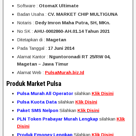
Software :
OtomaX Ultimate
Badan Usaha :
CV. MARKET CHIP MULTIGUNA
Notaris :
Dedy Imron Maha Putra, SH, MKn.
No SK :
AHU-0002860-AH.01.14 Tahun 2021
Ditetapkan di :
Magetan
Pada Tanggal :
17 Juni 2014
Alamat Kantor :
Nguntoronadi RT 25/RW 04,
Magetan – Jawa Timur
Alamat Web :
PulsaMurah.biz.Id
Produk Market Pulsa
Pulsa Murah All Operator
silahkan
Klik Disini
Pulsa Kuota Data
silahkan
Klik Disini
Paket SMS Nelpon
Silahkan
Klik Disini
PLN Token Prabayar Murah Lengkap
silahkan
Klik
Disini
Produk Emoney Lengkap
Silahkan
Klik Disini