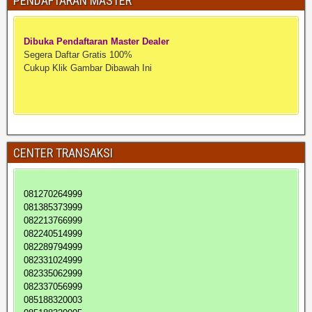
PENDAFTARAN MASTER
Dibuka Pendaftaran Master Dealer
Segera Daftar Gratis 100%
Cukup Klik Gambar Dibawah Ini
CENTER TRANSAKSI
081270264999
081385373999
082213766999
082240514999
082289794999
082331024999
082335062999
082337056999
085188320003